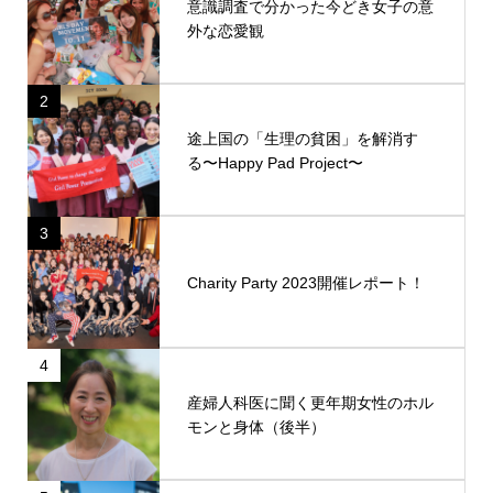
意識調査で分かった今どき女子の意
外な恋愛観
2
途上国の「生理の貧困」を解消す
る〜Happy Pad Project〜
3
Charity Party 2023開催レポート！
4
産婦人科医に聞く更年期女性のホル
モンと身体（後半）